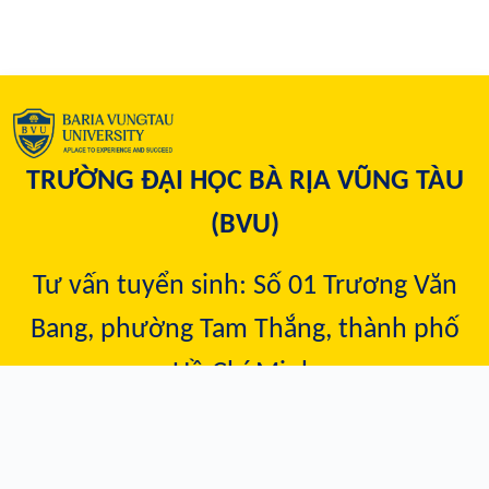
TRƯỜNG ĐẠI HỌC BÀ RỊA VŨNG TÀU
(BVU)
Tư vấn tuyển sinh: Số 01 Trương Văn
Bang, phường Tam Thắng, t
hành phố
Hồ Chí Minh
Hotline:
1900 633 069
tuyensinh@bvu.edu.vn
Email: