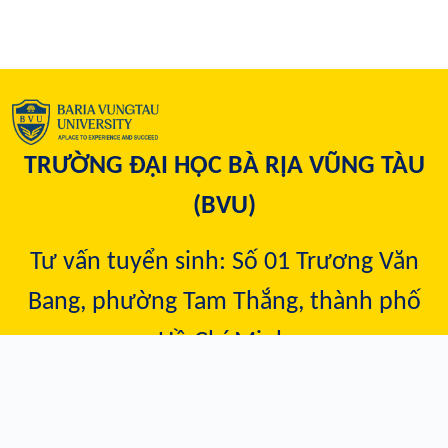
TRƯỜNG ĐẠI HỌC BÀ RỊA VŨNG TÀU
(BVU)
Tư vấn tuyển sinh: Số 01 Trương Văn
Bang, phường Tam Thắng, t
hành phố
Hồ Chí Minh
Hotline:
1900 633 069
tuyensinh@bvu.edu.vn
Email: